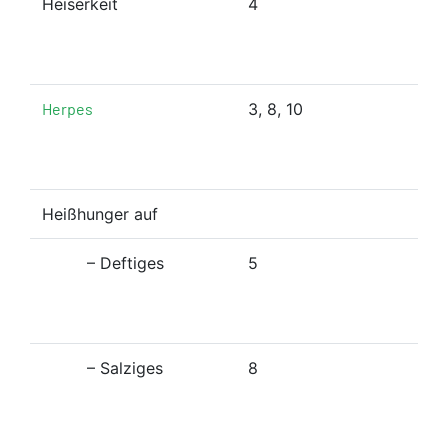
Heiserkeit
4
Herpes
3, 8, 10
Heißhunger auf
– Deftiges
5
– Salziges
8