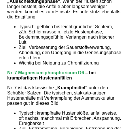
„Ausscheidungsphase
“
. Wenn der Husten schon
länger besteht, die Anfälle aber langsam weniger
werden, kommt es zum Einsatz. Es unterstützt ebenfalls
die Entgiftung.
Typisch: gelblich bis leicht grünlicher Schleim,
zäh, Schleimrasseln, letzte Hustenphase,
Beklemmungsgefühle, Verlangen nach frischer
Luft
Ziel: Verbesserung der Sauerstoffverwertung,
Abheilung, den Übergang in die Genesungsphase
erleichtern
Wichtig bei Neigung zu Chronifizierung
Nr. 7
Magnesium phosphoricum D6
– bei
krampfartigen Hustenanfällen
Nr. 7 ist das klassische
„Krampfmittel
“
unter den
Schüßler Salzen. Die typischen, stakkato-artigen
Hustenanfälle mit Verkrampfung der Atemmuskulatur
passen gut in dieses Bild.
Typisch: krampfhafte Hustenstöße, anfallsweise,
oft nachts, manchmal mit Erbrechen, Anspannung,
Erregbarkeit
Ziel: Entkrampfung, Beruhigung, Entspannung der