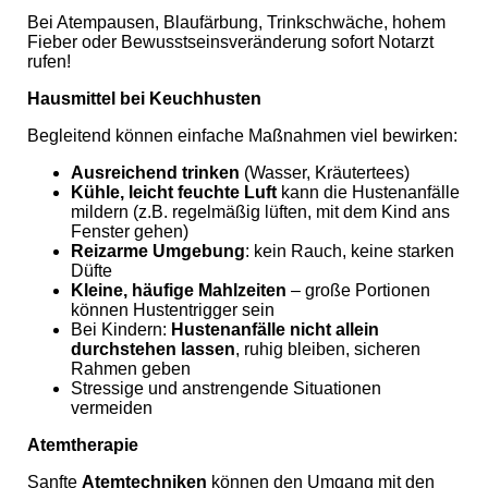
Bei Atempausen, Blaufärbung, Trinkschwäche, hohem
Fieber oder Bewusstseinsveränderung sofort Notarzt
rufen!
Hausmittel bei Keuchhusten
Begleitend können einfache Maßnahmen viel bewirken:
Ausreichend trinken
(Wasser, Kräutertees)
Kühle, leicht feuchte Luft
kann die Hustenanfälle
mildern (z.B. regelmäßig lüften, mit dem Kind ans
Fenster gehen)
Reizarme Umgebung
: kein Rauch, keine starken
Düfte
Kleine, häufige Mahlzeiten
– große Portionen
können Hustentrigger sein
Bei Kindern:
Hustenanf
älle nicht allein
durchstehen lassen
, ruhig bleiben, sicheren
Rahmen geben
Stressige und anstrengende Situationen
vermeiden
Atemtherapie
Sanfte
Atemtechniken
können den Umgang mit den