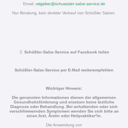
Email:
ratgeber@schuessler-salze-service.de
Nur Beratung, kein direkter Verkauf von Schüßler Salzen.
Schüßler-Salze-Service auf Facebook teilen
Schüßler-Salze-Service per E-Mail weiterempfehlen
Wichtiger Hinweis:
Die genannten Informationen dienen der allgemeinen
Gesundheitsförderung und ersetzen keine ärztliche
Diagnose oder Behandlung. Bei anhaltenden oder sich
verschlimmernden Symptomen wenden Sie sich bitte an
einen Arzt, Ärztin oder Heilpraktiker*in.
Die Anwendung von