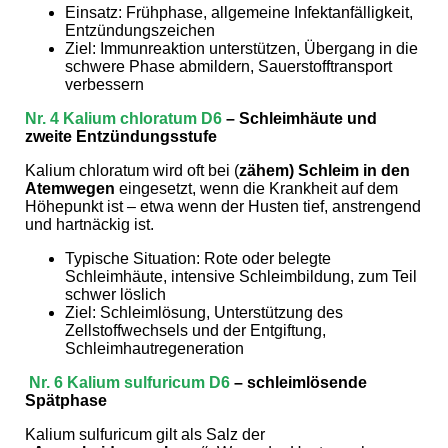
Einsatz: Frühphase, allgemeine Infektanfälligkeit,
Entzündungszeichen
Ziel: Immunreaktion unterstützen, Übergang in die
schwere Phase abmildern, Sauerstofftransport
verbessern
Nr. 4
Kalium chloratum D6
– Schleimhäute und
zweite Entzündungsstufe
Kalium chloratum wird oft bei (
zä
hem
) Schleim in den
Atemwegen
eingesetzt, wenn die Krankheit auf dem
Höhepunkt ist – etwa wenn der Husten tief, anstrengend
und hartnäckig ist.
Typische Situation: Rote oder belegte
Schleimhäute, intensive Schleimbildung, zum Teil
schwer löslich
Ziel: Schleimlösung, Unterstützung des
Zellstoffwechsels und der Entgiftung,
Schleimhautregeneration
Nr. 6
Kalium sulfuricum D6
– schleiml
ö
sende
Sp
ä
tphase
Kalium sulfuricum gilt als Salz der